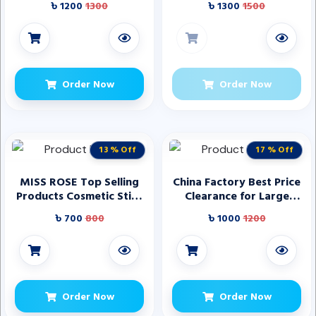
৳ 1200
1300
৳ 1300
1500
- Vegan - Made in Italy
Order Now
Order Now
13 % Off
17 % Off
MISS ROSE Top Selling
China Factory Best Price
Products Cosmetic Stick
Clearance for Large
Makeup Liquid Natural
Inventory Blush Top-
৳ 700
800
৳ 1000
1200
Primer Cover Makeup
Selling Cosmetic Product
Liquid Foundation 5ml
Order Now
Order Now