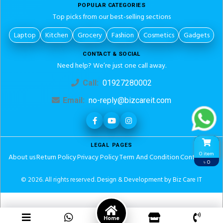
POPULAR CATEGORIES
Top picks from our best-selling sections
Laptop
Kitchen
Grocery
Fashion
Cosmetics
Gadgets
CONTACT & SOCIAL
Need help? We’re just one call away.
Call:
01927280002
Email:
no-reply@bizcareit.com
LEGAL PAGES
0 item
About us
Return Policy
Privacy Policy
Term And Condition
Contact Us
৳ 0
© 2026. All rights reserved.
Design & Development by Biz Care IT
Home