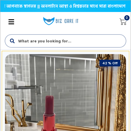
কে স্বাগতম || অনলাইনে আস্থা ও বিশ্বস্ততার সাথে সারা বাংলাদেশে হোম ডেলিভা
0
42 % Off