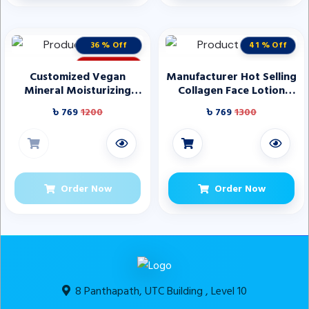
36 % Off
41 % Off
STOCK OUT
Customized Vegan
Manufacturer Hot Selling
Mineral Moisturizing
Collagen Face Lotion
Waterproof Long-lasting
Hydrating Refreshing
৳ 769
1200
৳ 769
1300
Matte Lipstick OEM ODM
Moisturizing Essence
Private Brand
Lotion for Face Care
Cosmetic Products
Order Now
Order Now
8 Panthapath, UTC Building , Level 10