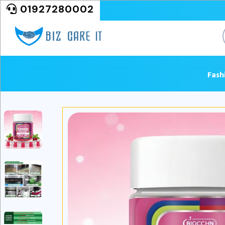
01927280002
Fash