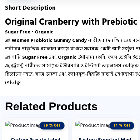
Short Description
Original Cranberry with Prebiotic
Sugar Free • Organic
এই
Women Probiotic Gummy Candy
নারীদের দৈনন্দিন ওয়েলনেস 
শরীরের প্রাকৃতিক ব্যালান্স বজায় রাখতে সহায়ক একটি স্মার্ট ফর্মুলা প্
এই গামি
Sugar Free
এবং
Organic
উপাদানে তৈরি, ফলে ডেইলি ইউজে
এক্সট্র্যাক্ট নারীদের সামগ্রিক ইউরিনারি ও ইন্টিমেট ওয়েলনেস-কেন্দ্রি
চিবোনো সহজ, স্বাদে ভালো এবং ক্যাপসুল-বিরক্তি ছাড়াই গ্রহণযোগ্য হওয়া
প্রোডাক্ট।
Related Products
29 % Off
14 % Off
Custom Private Label
Factory Eggplant Mud