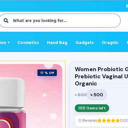
Biz Care
ion
Cosmetics
Hand Bag
Gadgets
Oragnic
Women Probiotic 
17 % Off
Prebiotic Vaginal 
Organic
৳ 500
৳ 600
100 Items left
0 Reviews
0.0