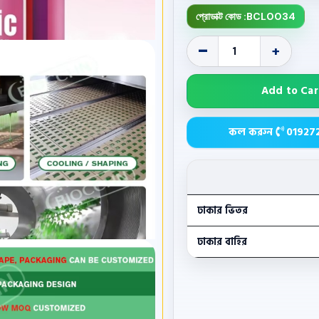
প্রোডাক্ট কোড :
BCL0034
-
+
Add to Car
কল করুন
01927
ঢাকার ভিতর
ঢাকার বাহির